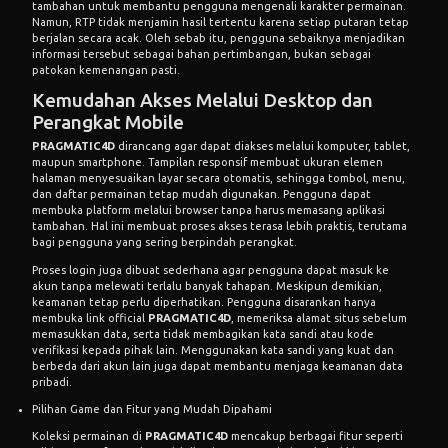
tambahan untuk membantu pengguna mengenali karakter permainan.
Namun, RTP tidak menjamin hasil tertentu karena setiap putaran tetap
berjalan secara acak. Oleh sebab itu, pengguna sebaiknya menjadikan
informasi tersebut sebagai bahan pertimbangan, bukan sebagai
patokan kemenangan pasti.
Kemudahan Akses Melalui Desktop dan
Perangkat Mobile
PRAGMATIC4D
dirancang agar dapat diakses melalui komputer, tablet,
maupun smartphone. Tampilan responsif membuat ukuran elemen
halaman menyesuaikan layar secara otomatis, sehingga tombol, menu,
dan daftar permainan tetap mudah digunakan. Pengguna dapat
membuka platform melalui browser tanpa harus memasang aplikasi
tambahan. Hal ini membuat proses akses terasa lebih praktis, terutama
bagi pengguna yang sering berpindah perangkat.
Proses login juga dibuat sederhana agar pengguna dapat masuk ke
akun tanpa melewati terlalu banyak tahapan. Meskipun demikian,
keamanan tetap perlu diperhatikan. Pengguna disarankan hanya
membuka link official
PRAGMATIC4D
, memeriksa alamat situs sebelum
memasukkan data, serta tidak membagikan kata sandi atau kode
verifikasi kepada pihak lain. Menggunakan kata sandi yang kuat dan
berbeda dari akun lain juga dapat membantu menjaga keamanan data
pribadi.
Pilihan Game dan Fitur yang Mudah Dipahami
Koleksi permainan di
PRAGMATIC4D
mencakup berbagai fitur seperti