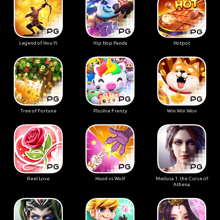
Legend of Hou Yi
Hip Hop Panda
Hotpot
Tree of Fortune
Plushie Frenzy
Win Win Won
Reel Love
Hood vs Wolf
Medusa 1: the Curse of
Athena