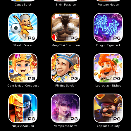
Candy Burst
Bikini Paradise
Fortune Mouse
Shaolin Soccer
Muay Thai Champion
Dragon Tiger Luck
Gem Saviour Conquest
Flirting Scholar
Leprechaun Riches
Ninja vs Samurai
Vampires Charm
Captains Bounty