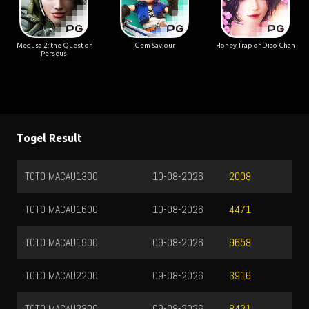
Medusa 2: the Quest of
Gem Saviour
Honey Trap of Diao Chan
Perseus
Togel Result
TOTO MACAU1300
10-08-2026
2008
TOTO MACAU1600
10-08-2026
4471
TOTO MACAU1900
09-08-2026
9658
TOTO MACAU2200
09-08-2026
3916
TOTO MACAU2300
09-08-2026