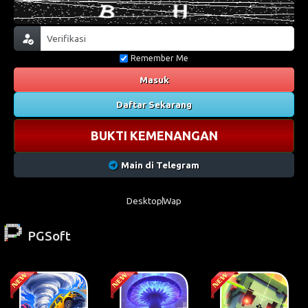
Remember Me
Masuk
Daftar Sekarang
BUKTI KEMENANGAN
Main di Telegram
Desktop
Wap
PGSoft