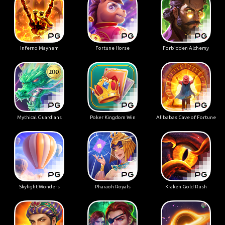
Inferno Mayhem
Fortune Horse
Forbidden Alchemy
Mythical Guardians
Poker Kingdom Win
Alibabas Cave of Fortune
Skylight Wonders
Pharaoh Royals
Kraken Gold Rush