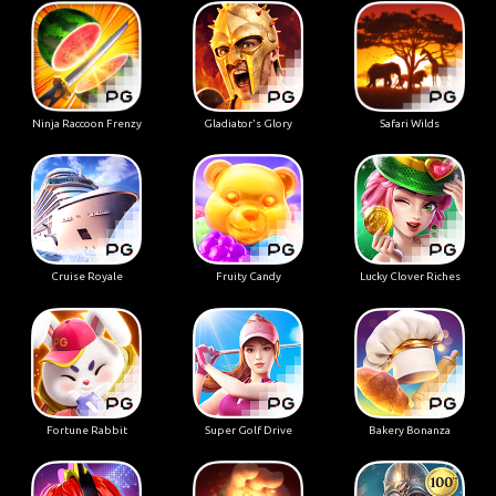
Ninja Raccoon Frenzy
Gladiator's Glory
Safari Wilds
Cruise Royale
Fruity Candy
Lucky Clover Riches
Fortune Rabbit
Super Golf Drive
Bakery Bonanza