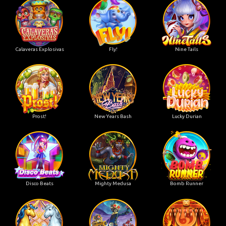
Calaveras Explosivas
Fly!
Nine Tails
Prost!
New Years Bash
Lucky Durian
Disco Beats
Mighty Medusa
Bomb Runner