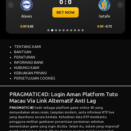
0 : 0
Previous
Next
BET NOW
Alaves
Getafe
0.00
0.62
0.00
-0.72
TENTANG KAMI
BANTUAN
PERATURAN
INFORMASI BANK
HUBUNGI KAMI
KEBIJAKAN PRIVASI
PERSETUJUAN COOKIES
PRAGMATIC4D: Login Aman Platform Toto
Macau Via Link Alternatif Anti Lag
PRAGMATIC4D
hadir sebagai platform game online 4D yang
menyediakan akses resmi, tampilan modern, serta informasi RTP live
yang diperbarui secara berkala. Kehadiran data RTP membantu
pengguna melihat gambaran persentase permainan sebelum
menentukan game yang ingin dicoba. Selain itu, sistem yang responsif