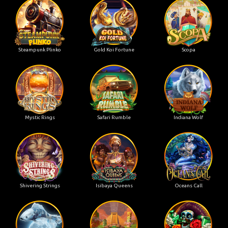
Steampunk Plinko
Gold Koi Fortune
Scopa
Mystic Rings
Safari Rumble
Indiana Wolf
Shivering Strings
Isibaya Queens
Oceans Call