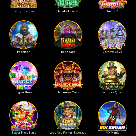
Glory of Rome
Haunted Harbor
Jump! 2
Poseidon
Baba Yaga
Carnival Cove
Hyper Hues
Japanese Mask
Shamrock Quest
Super Fruit Blast
Love And Riches: Eldorado
MX Mania