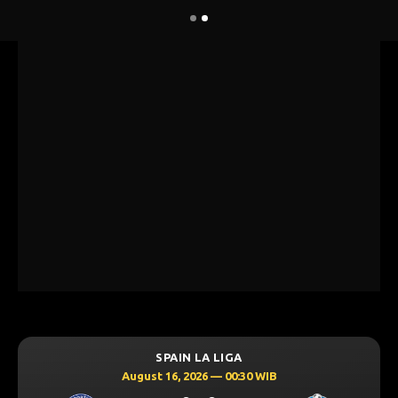
SPAIN LA LIGA
August 16, 2026 — 00:30 WIB