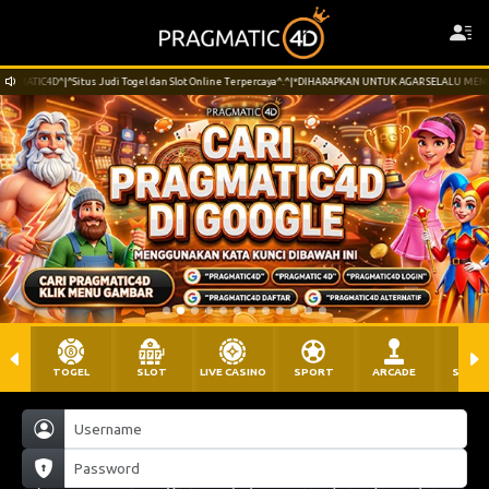
i Togel dan Slot Online Terpercaya^.^|*DIHARAPKAN UNTUK AGAR SELALU MEMPERHATIKAN NOMOR REK 
TOGEL
SLOT
LIVE CASINO
SPORT
ARCADE
SABU