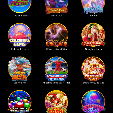
Jacks or Better
Magic Oak
Nuwa
Colossal Gems
Wizards Want War
Naughty Santa
Loony Blox
Knockout Football Rush
Lucky Fortune Cat