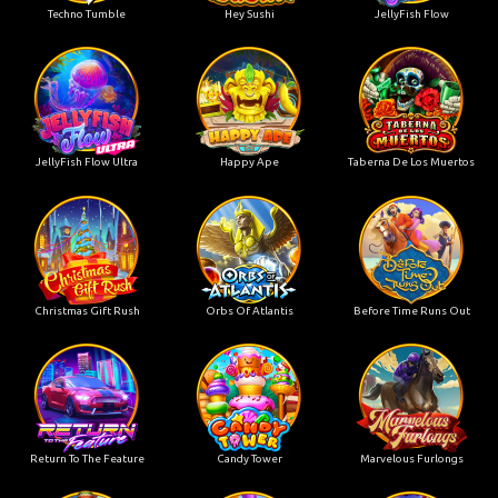
Techno Tumble
Hey Sushi
JellyFish Flow
JellyFish Flow Ultra
Happy Ape
Taberna De Los Muertos
Christmas Gift Rush
Orbs Of Atlantis
Before Time Runs Out
Return To The Feature
Candy Tower
Marvelous Furlongs