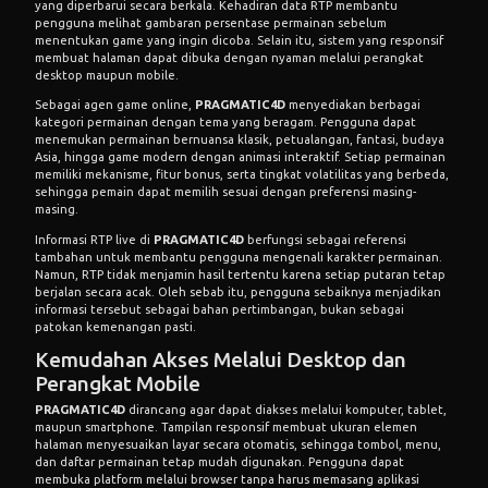
yang diperbarui secara berkala. Kehadiran data RTP membantu
pengguna melihat gambaran persentase permainan sebelum
menentukan game yang ingin dicoba. Selain itu, sistem yang responsif
membuat halaman dapat dibuka dengan nyaman melalui perangkat
desktop maupun mobile.
Sebagai agen game online,
PRAGMATIC4D
menyediakan berbagai
kategori permainan dengan tema yang beragam. Pengguna dapat
menemukan permainan bernuansa klasik, petualangan, fantasi, budaya
Asia, hingga game modern dengan animasi interaktif. Setiap permainan
memiliki mekanisme, fitur bonus, serta tingkat volatilitas yang berbeda,
sehingga pemain dapat memilih sesuai dengan preferensi masing-
masing.
Informasi RTP live di
PRAGMATIC4D
berfungsi sebagai referensi
tambahan untuk membantu pengguna mengenali karakter permainan.
Namun, RTP tidak menjamin hasil tertentu karena setiap putaran tetap
berjalan secara acak. Oleh sebab itu, pengguna sebaiknya menjadikan
informasi tersebut sebagai bahan pertimbangan, bukan sebagai
patokan kemenangan pasti.
Kemudahan Akses Melalui Desktop dan
Perangkat Mobile
PRAGMATIC4D
dirancang agar dapat diakses melalui komputer, tablet,
maupun smartphone. Tampilan responsif membuat ukuran elemen
halaman menyesuaikan layar secara otomatis, sehingga tombol, menu,
dan daftar permainan tetap mudah digunakan. Pengguna dapat
membuka platform melalui browser tanpa harus memasang aplikasi