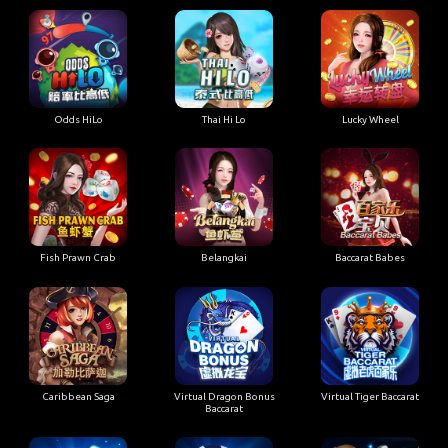
Odds HiLo
Thai Hi Lo
Lucky Wheel
Fish Prawn Crab
Belangkai
Baccarat Babes
Caribbean Saga
Virtual Dragon Bonus
Virtual Tiger Baccarat
Baccarat