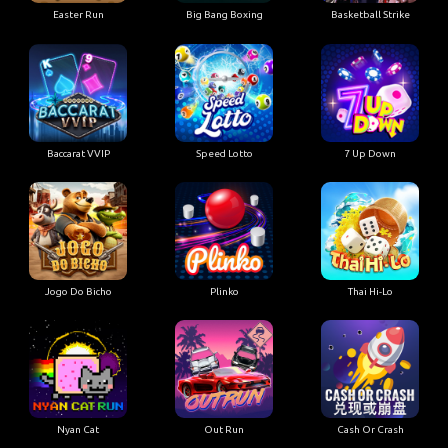
Easter Run
Big Bang Boxing
Basketball Strike
Baccarat VVIP
Speed Lotto
7 Up Down
Jogo Do Bicho
Plinko
Thai Hi-Lo
Nyan Cat
Out Run
Cash Or Crash