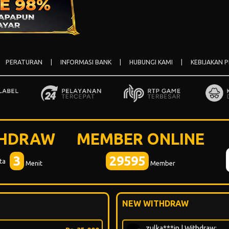
PERATURAN
|
INFORMASI BANK
|
HUBUNGI KAMI
|
KEBIJAKAN P
van*** | Withdraw:
Rp.45,000
jam*** | Withdraw:
THDRAW
MEMBER ONLINE
Rp.30,000
3
29595
dim*** | Withdraw:
Rp.35,000
ta
Menit
Member
anggr***an | Withdraw:
Rp.35,000
NEW WITHDRAW
zulka***in | Withdraw:
Rp.35,000