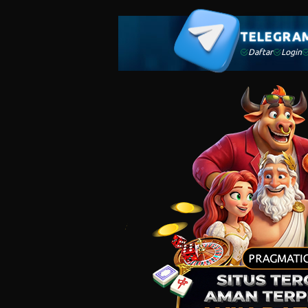
TELEGRA
Daftar
Login