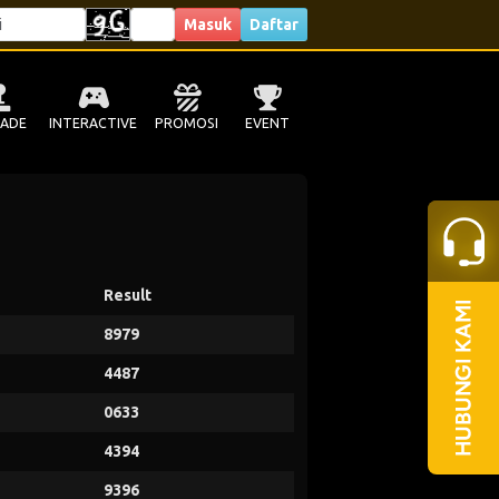
RHATIKAN NOMOR REK TUJUAN DEPOSIT KAMI BOSSKU*
^Selamat Datang
Masuk
Daftar
ADE
INTERACTIVE
PROMOSI
EVENT
Result
8979
4487
0633
4394
9396