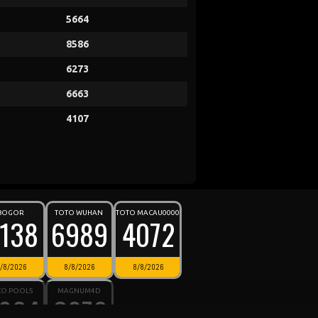
5664
8586
6273
6663
4107
BOGOR
TOTO WUHAN
TOTO MACAU0000
138
6989
4072
/8/2026
8/8/2026
8/8/2026
CO POOLS
MAGNUM4D
964
3072