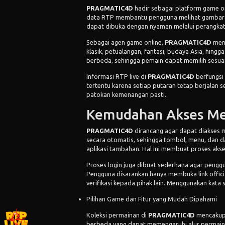
iswah***i | Deposit:
PRAGMATIC4D
hadir sebagai platform game on
data RTP membantu pengguna melihat gambaran
dapat dibuka dengan nyaman melalui perangka
rah*** | Deposit:
Sebagai agen game online,
PRAGMATIC4D
meny
klasik, petualangan, fantasi, budaya Asia, hingg
nam*** | Deposit:
berbeda, sehingga pemain dapat memilih sesua
Informasi RTP live di
PRAGMATIC4D
berfungsi
zulka***in | Deposit:
tertentu karena setiap putaran tetap berjalan 
patokan kemenangan pasti.
novit***ri | Deposit:
Kemudahan Akses Mel
suar***i | Deposit:
PRAGMATIC4D
dirancang agar dapat diakses 
secara otomatis, sehingga tombol, menu, dan
aplikasi tambahan. Hal ini membuat proses akse
tam*** | Deposit:
Proses login juga dibuat sederhana agar pengg
Pengguna disarankan hanya membuka link offici
unja*** | Deposit:
verifikasi kepada pihak lain. Menggunakan kata
Pilihan Game dan Fitur yang Mudah Dipahami
alm*** | Deposit:
Koleksi permainan di
PRAGMATIC4D
mencakup b
berbeda yang dapat memengaruhi alur permaina