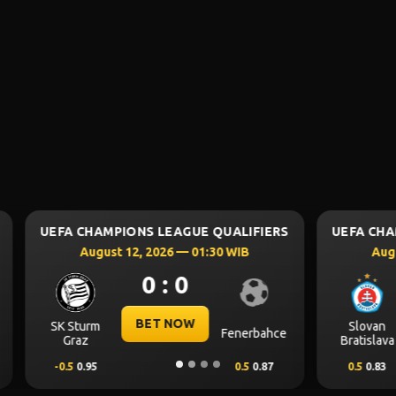
26
7/8/2026
7/8/2026
7/8/2026
7/8/2026
7
IERS
E-FOOTBALL F24 ELITE CLUB FRIENDLY
E-FO
August 8, 2026 — 02:45 WIB
0 : 0
BET NOW
Saint-
e-Paris Saint
e-Ne
e-Lille
oise
Germain
Un
1.00
-1
0.96
1
0.72
0.2