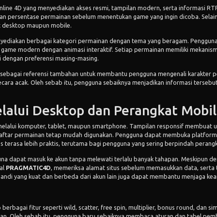
mut*** | Withdraw:
Rp.30,000
line 4D yang menyediakan akses resmi, tampilan modern, serta informasi RTP 
 persentase permainan sebelum menentukan game yang ingin dicoba. Selain 
t desktop maupun mobile.
perm*** | Withdraw:
Rp.45,000
ediakan berbagai kategori permainan dengan tema yang beragam. Penggu
a game modern dengan animasi interaktif. Setiap permainan memiliki mekanisme, 
rah*** | Withdraw:
Rp.25,000
i dengan preferensi masing-masing.
 sebagai referensi tambahan untuk membantu pengguna mengenali karakter p
sit*** | Withdraw:
Rp.40,000
secara acak. Oleh sebab itu, pengguna sebaiknya menjadikan informasi terseb
kama*** | Withdraw:
Rp.45,000
alui Desktop dan Perangkat Mobi
oktav***i | Withdraw:
Rp.30,000
melalui komputer, tablet, maupun smartphone. Tampilan responsif membuat 
 daftar permainan tetap mudah digunakan. Pengguna dapat membuka platfor
s terasa lebih praktis, terutama bagi pengguna yang sering berpindah perangk
novit***ri | Withdraw:
Rp.35,000
una dapat masuk ke akun tanpa melewati terlalu banyak tahapan. Meskipun de
al
PRAGMATIC4D
, memeriksa alamat situs sebelum memasukkan data, serta
zami*** | Withdraw:
Rp.35,000
 sandi yang kuat dan berbeda dari akun lain juga dapat membantu menjaga ke
par*** | Withdraw:
Rp.45,000
erbagai fitur seperti wild, scatter, free spin, multiplier, bonus round, dan sim
n. Oleh sebab itu, pengguna baru sebaiknya membaca aturan dan tabel pemb