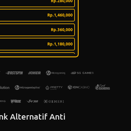
Rp.1,460,000
Rp.360,000
Rp.1,180,000
Rp.1,690,000
Rp.520,000
Rp.250,000
Rp.900,000
Rp.1,130,000
k Alternatif Anti
Rp.1,370,000