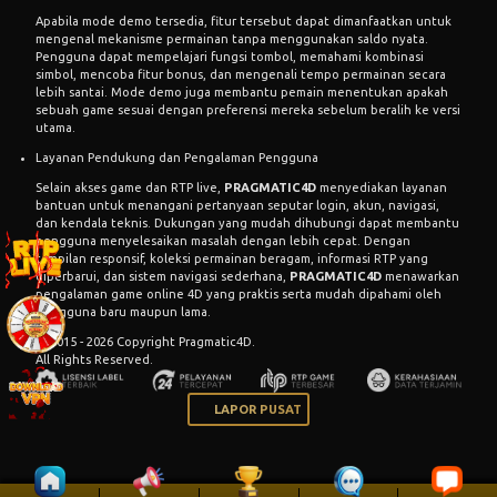
Apabila mode demo tersedia, fitur tersebut dapat dimanfaatkan untuk
mengenal mekanisme permainan tanpa menggunakan saldo nyata.
Pengguna dapat mempelajari fungsi tombol, memahami kombinasi
simbol, mencoba fitur bonus, dan mengenali tempo permainan secara
lebih santai. Mode demo juga membantu pemain menentukan apakah
sebuah game sesuai dengan preferensi mereka sebelum beralih ke versi
utama.
Layanan Pendukung dan Pengalaman Pengguna
Selain akses game dan RTP live,
PRAGMATIC4D
menyediakan layanan
bantuan untuk menangani pertanyaan seputar login, akun, navigasi,
dan kendala teknis. Dukungan yang mudah dihubungi dapat membantu
pengguna menyelesaikan masalah dengan lebih cepat. Dengan
tampilan responsif, koleksi permainan beragam, informasi RTP yang
diperbarui, dan sistem navigasi sederhana,
PRAGMATIC4D
menawarkan
pengalaman game online 4D yang praktis serta mudah dipahami oleh
pengguna baru maupun lama.
© 2015 - 2026 Copyright Pragmatic4D.
All Rights Reserved.
LAPOR PUSAT