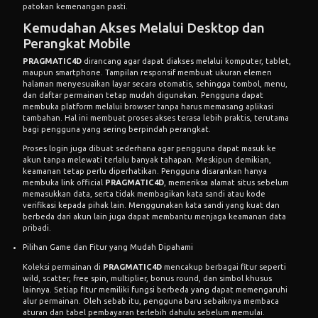
patokan kemenangan pasti.
Kemudahan Akses Melalui Desktop dan
Perangkat Mobile
PRAGMATIC4D
dirancang agar dapat diakses melalui komputer, tablet,
maupun smartphone. Tampilan responsif membuat ukuran elemen
halaman menyesuaikan layar secara otomatis, sehingga tombol, menu,
dan daftar permainan tetap mudah digunakan. Pengguna dapat
membuka platform melalui browser tanpa harus memasang aplikasi
tambahan. Hal ini membuat proses akses terasa lebih praktis, terutama
bagi pengguna yang sering berpindah perangkat.
Proses login juga dibuat sederhana agar pengguna dapat masuk ke
akun tanpa melewati terlalu banyak tahapan. Meskipun demikian,
keamanan tetap perlu diperhatikan. Pengguna disarankan hanya
membuka link official
PRAGMATIC4D
, memeriksa alamat situs sebelum
memasukkan data, serta tidak membagikan kata sandi atau kode
verifikasi kepada pihak lain. Menggunakan kata sandi yang kuat dan
berbeda dari akun lain juga dapat membantu menjaga keamanan data
pribadi.
Pilihan Game dan Fitur yang Mudah Dipahami
Koleksi permainan di
PRAGMATIC4D
mencakup berbagai fitur seperti
wild, scatter, free spin, multiplier, bonus round, dan simbol khusus
lainnya. Setiap fitur memiliki fungsi berbeda yang dapat memengaruhi
alur permainan. Oleh sebab itu, pengguna baru sebaiknya membaca
aturan dan tabel pembayaran terlebih dahulu sebelum memulai.