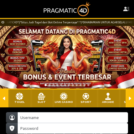
GMATIC4D^|^Situs Judi Togel dan Slot Online Terpercaya^.^|*DIHARAPKAN UNTUK AGAR SELALU MEM
TOGEL
SLOT
LIVE CASINO
SPORT
ARCADE
SABU