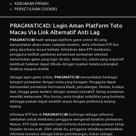
KEBIJAKAN PRIVASI
PERSETUJUAN COOKIES
PRAGMATIC4D: Login Aman Platform Toto
Macau Via Link Alternatif Anti Lag
PRAGMATIC4D
hadir sebagai platform game online 4D yang
menyediakan akses resmi, tampilan modern, serta informasi RTP live
yang diperbarui secara berkala. Kehadiran data RTP membantu
pengguna melihat gambaran persentase permainan sebelum
menentukan game yang ingin dicoba. Selain itu, sistem yang responsif
membuat halaman dapat dibuka dengan nyaman melalui perangkat
desktop maupun mobile.
Sebagai agen game online,
PRAGMATIC4D
menyediakan berbagai
kategori permainan dengan tema yang beragam. Pengguna dapat
menemukan permainan bernuansa klasik, petualangan, fantasi, budaya
Asia, hingga game modern dengan animasi interaktif. Setiap permainan
memiliki mekanisme, fitur bonus, serta tingkat volatilitas yang berbeda,
sehingga pemain dapat memilih sesuai dengan preferensi masing-
masing.
Informasi RTP live di
PRAGMATIC4D
berfungsi sebagai referensi
tambahan untuk membantu pengguna mengenali karakter permainan.
Namun, RTP tidak menjamin hasil tertentu karena setiap putaran tetap
berjalan secara acak. Oleh sebab itu, pengguna sebaiknya menjadikan
informasi tersebut sebagai bahan pertimbangan, bukan sebagai