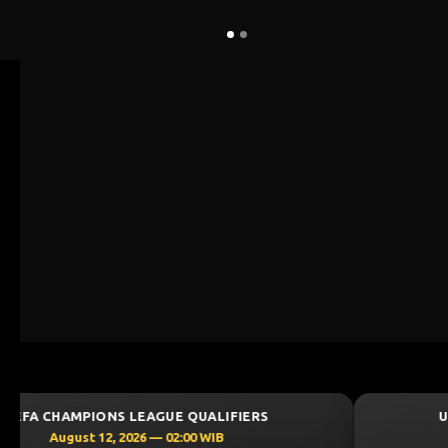
UEFA CHAMPIONS LEAGUE QUALIFIERS
August 12, 2026 — 01:30 WIB