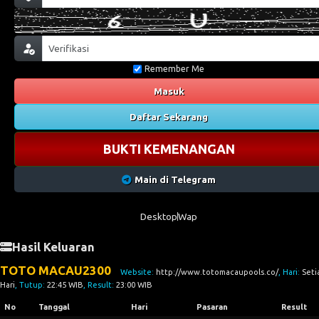
Remember Me
Masuk
Daftar Sekarang
BUKTI KEMENANGAN
Main di Telegram
Desktop
Wap
Hasil Keluaran
TOTO MACAU2300
Website:
http://www.totomacaupools.co/
, Hari:
Seti
Hari
, Tutup:
22:45 WIB
, Result:
23:00 WIB
No
Tanggal
Hari
Pasaran
Result