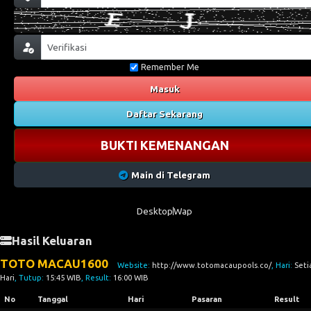
Remember Me
Masuk
Daftar Sekarang
BUKTI KEMENANGAN
Main di Telegram
Desktop
Wap
Hasil Keluaran
TOTO MACAU1600
Website:
http://www.totomacaupools.co/
, Hari:
Seti
Hari
, Tutup:
15:45 WIB
, Result:
16:00 WIB
No
Tanggal
Hari
Pasaran
Result