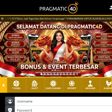
GMATIC4D^|^Situs Judi Togel dan Slot Online Terpercaya^.^|*DIHARAPKAN UNTUK AGAR SELALU MEMP
TOGEL
SLOT
LIVE CASINO
SPORT
ARCADE
SABU