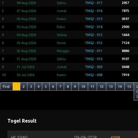
1
08 Aug 2026
Sabtu
TMS2 - 017
2957
2
07 Aug 2026
Jumat
TMS2 - 016
7875
3
06 Aug 2026
Kamis
TMS2 - 015
0597
4
05 Aug 2026
Rabu
TMS2 - 014
2900
5
04 Aug 2026
Selasa
TMS2 - 013
1664
6
03 Aug 2026
Senin
TMS2 - 012
7124
7
02 Aug 2026
Minggu
TMS2 - 011
8886
8
01 Aug 2026
Sabtu
TMS2 - 010
9107
9
31 Jul 2026
Jumat
TMS2 - 009
0448
10
30 Jul 2026
Kamis
TMS2 - 008
7919
First
1
2
3
4
5
6
7
8
9
10
11
12
13
14
15
(
)
Togel Result
HK SIANG
09-08-2026
4008