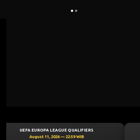
UEFA CHAMPIONS LEAGUE QUALIFIERS
August 11, 2026 — 22:59 WIB