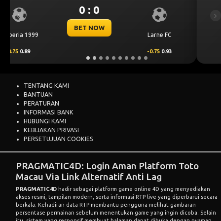
0 : 0
Previous
Ne
BET NOW
 FC
Sevilla
Rayo Valle
.93
0.25
0.95
-0.25
0.9
TENTANG KAMI
BANTUAN
PERATURAN
INFORMASI BANK
HUBUNGI KAMI
KEBIJAKAN PRIVASI
PERSETUJUAN COOKIES
PRAGMATIC4D: Login Aman Platform Toto
Macau Via Link Alternatif Anti Lag
PRAGMATIC4D
hadir sebagai platform game online 4D yang menyediakan
akses resmi, tampilan modern, serta informasi RTP live yang diperbarui secara
berkala. Kehadiran data RTP membantu pengguna melihat gambaran
persentase permainan sebelum menentukan game yang ingin dicoba. Selain
itu, sistem yang responsif membuat halaman dapat dibuka dengan nyaman