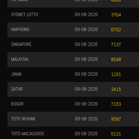
SYDNEY LOTTO
09-08-2026
3764
HAIPHONG
09-08-2026
6702
SINGAPORE
09-08-2026
7137
MALAYSIA
09-08-2026
8548
JINAN
09-08-2026
1191
QATAR
09-08-2026
3415
BOGOR
09-08-2026
7153
TOTO WUHAN
09-08-2026
9587
TOTO MACAU0000
09-08-2026
5131