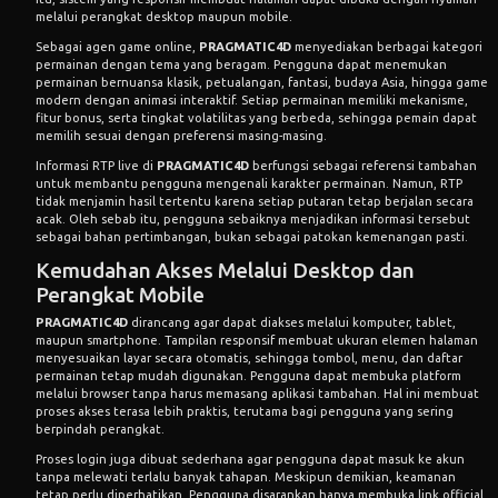
melalui perangkat desktop maupun mobile.
Sebagai agen game online,
PRAGMATIC4D
menyediakan berbagai kategori
permainan dengan tema yang beragam. Pengguna dapat menemukan
permainan bernuansa klasik, petualangan, fantasi, budaya Asia, hingga game
modern dengan animasi interaktif. Setiap permainan memiliki mekanisme,
fitur bonus, serta tingkat volatilitas yang berbeda, sehingga pemain dapat
memilih sesuai dengan preferensi masing-masing.
Informasi RTP live di
PRAGMATIC4D
berfungsi sebagai referensi tambahan
untuk membantu pengguna mengenali karakter permainan. Namun, RTP
tidak menjamin hasil tertentu karena setiap putaran tetap berjalan secara
acak. Oleh sebab itu, pengguna sebaiknya menjadikan informasi tersebut
sebagai bahan pertimbangan, bukan sebagai patokan kemenangan pasti.
Kemudahan Akses Melalui Desktop dan
Perangkat Mobile
PRAGMATIC4D
dirancang agar dapat diakses melalui komputer, tablet,
maupun smartphone. Tampilan responsif membuat ukuran elemen halaman
menyesuaikan layar secara otomatis, sehingga tombol, menu, dan daftar
permainan tetap mudah digunakan. Pengguna dapat membuka platform
melalui browser tanpa harus memasang aplikasi tambahan. Hal ini membuat
proses akses terasa lebih praktis, terutama bagi pengguna yang sering
berpindah perangkat.
Proses login juga dibuat sederhana agar pengguna dapat masuk ke akun
tanpa melewati terlalu banyak tahapan. Meskipun demikian, keamanan
tetap perlu diperhatikan. Pengguna disarankan hanya membuka link official