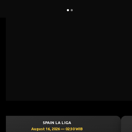
SPAIN LA LIGA
August 16, 2026 — 00:30 WIB