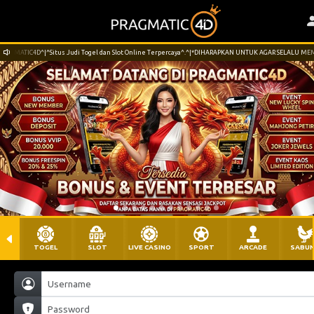
GMATIC4D^|^Situs Judi Togel dan Slot Online Terpercaya^.^|*DIHARAPKAN UNTUK AGAR SELALU MEMP
TOGEL
SLOT
LIVE CASINO
SPORT
ARCADE
SABU