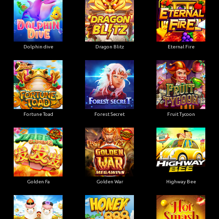
Dolphin dive
Dragon Blitz
Eternal Fire
Fortune Toad
Forest Secret
Fruit Tycoon
Golden Fa
Golden War
Highway Bee