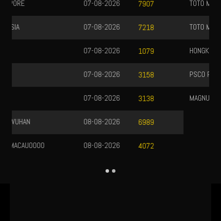
TOTO MACAU2200
07-08-2026
9178
TOTO MACAU2300
07-08-2026
9141
HONGKONG LOTTO
07-08-2026
6011
PSCO POOLS
07-08-2026
6964
MAGNUM4D
05-08-2026
3072