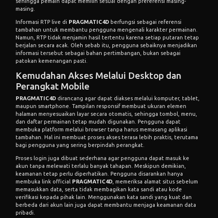
sehingga pemain dapat memilih sesuai dengan preferensi masing-
masing.
Informasi RTP live di
PRAGMATIC4D
berfungsi sebagai referensi
tambahan untuk membantu pengguna mengenali karakter permainan.
Namun, RTP tidak menjamin hasil tertentu karena setiap putaran tetap
berjalan secara acak. Oleh sebab itu, pengguna sebaiknya menjadikan
informasi tersebut sebagai bahan pertimbangan, bukan sebagai
patokan kemenangan pasti.
Kemudahan Akses Melalui Desktop dan
Perangkat Mobile
PRAGMATIC4D
dirancang agar dapat diakses melalui komputer, tablet,
maupun smartphone. Tampilan responsif membuat ukuran elemen
halaman menyesuaikan layar secara otomatis, sehingga tombol, menu,
dan daftar permainan tetap mudah digunakan. Pengguna dapat
membuka platform melalui browser tanpa harus memasang aplikasi
tambahan. Hal ini membuat proses akses terasa lebih praktis, terutama
bagi pengguna yang sering berpindah perangkat.
Proses login juga dibuat sederhana agar pengguna dapat masuk ke
akun tanpa melewati terlalu banyak tahapan. Meskipun demikian,
keamanan tetap perlu diperhatikan. Pengguna disarankan hanya
membuka link official
PRAGMATIC4D
, memeriksa alamat situs sebelum
memasukkan data, serta tidak membagikan kata sandi atau kode
verifikasi kepada pihak lain. Menggunakan kata sandi yang kuat dan
berbeda dari akun lain juga dapat membantu menjaga keamanan data
pribadi.