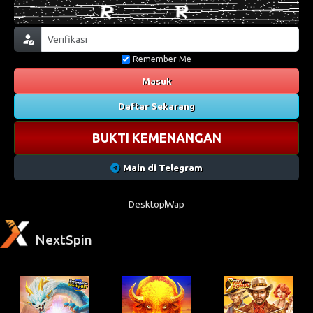
Remember Me
Masuk
Daftar Sekarang
BUKTI KEMENANGAN
Main di Telegram
Desktop
Wap
NextSpin