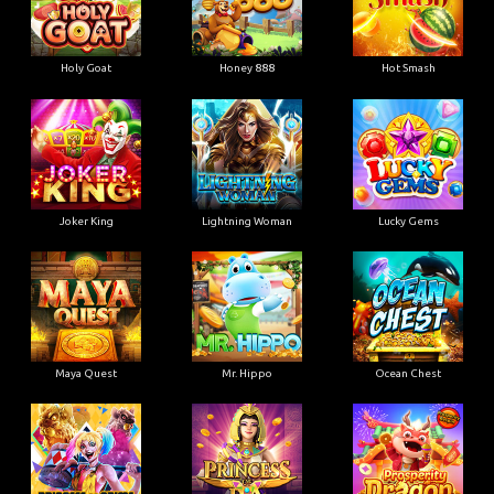
Holy Goat
Honey 888
Hot Smash
Joker King
Lightning Woman
Lucky Gems
Maya Quest
Mr. Hippo
Ocean Chest