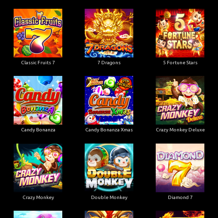
Classic Fruits 7
7 Dragons
5 Fortune Stars
Candy Bonanza
Candy Bonanza Xmas
Crazy Monkey Deluxe
Crazy Monkey
Double Monkey
Diamond 7