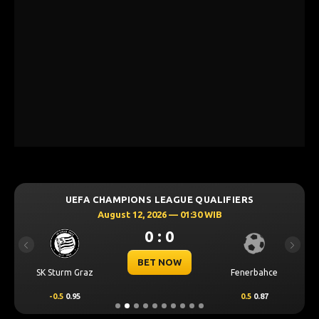
UEFA CHAMPIONS LEAGUE QUALIFIERS
August 12, 2026 — 01:30 WIB
0 : 0
Previous
Next
BET NOW
SK Sturm Graz
Fenerbahce
-0.5
0.95
0.5
0.87