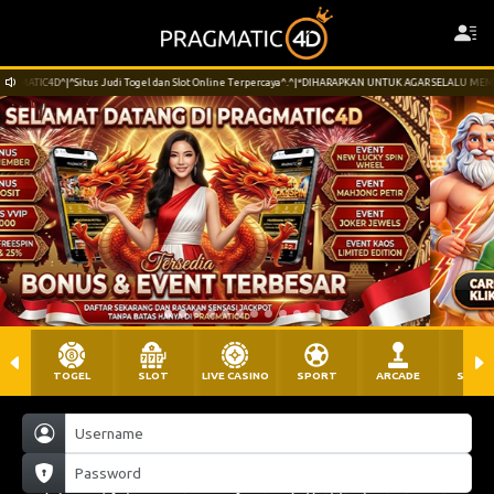
D^|^Situs Judi Togel dan Slot Online Terpercaya^.^|*DIHARAPKAN UNTUK AGAR SELALU MEMPERHATIK
TOGEL
SLOT
LIVE CASINO
SPORT
ARCADE
SABU