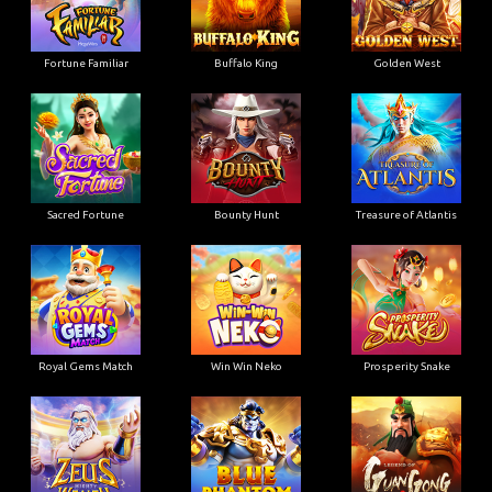
Fortune Familiar
Buffalo King
Golden West
Sacred Fortune
Bounty Hunt
Treasure of Atlantis
Royal Gems Match
Win Win Neko
Prosperity Snake