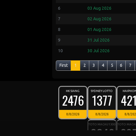
6
03 Aug 2026
7
02 Aug 2026
8
01 Aug 2026
9
31 Jul 2026
10
30 Jul 2026
First
1
2
3
4
5
6
7
HK SIANG
SYDNEY LOTTO
HAIPHO
2476
1377
42
8/8/2026
8/8/2026
8/8/20
TOTO MACAU1300
TOTO MACA
0342
29