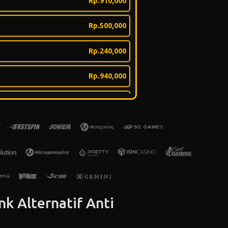
Rp.500,000
Rp.240,000
Rp.940,000
Rp.1,170,000
Rp.1,410,000
Rp.1,490,000
Rp.90,000
Rp.130,000
k Alternatif Anti
Rp.1,260,000