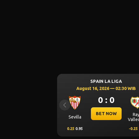
8/8/2026
8/8/20
UEFA CHAMPIONS LEAGUE QUALIF
August 12, 2026 — 01:30 WIB
0 : 0
Previous
BET NOW
SK Sturm
Fener
Graz
-0.5
0.95
0.5
0