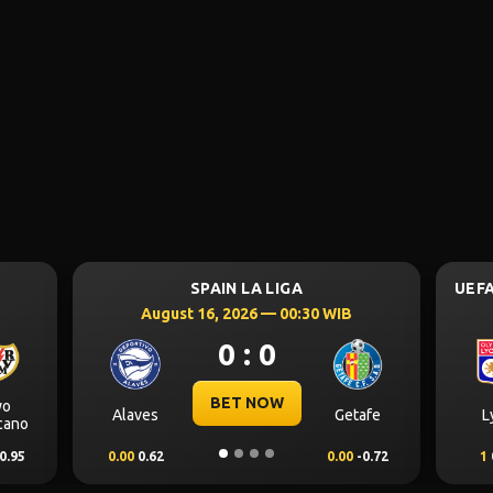
26
8/8/2026
7/8/2026
7/8/2026
7/8/2026
7
IERS
UEFA CHAMPIONS LEAGUE QUALIFIERS
UEF
August 12, 2026 — 01:15 WIB
0 : 0
BET NOW
Slovan
bahce
Mjallby
Bodo
Bratislava
.87
0.5
0.83
-0.5
0.99
0.7