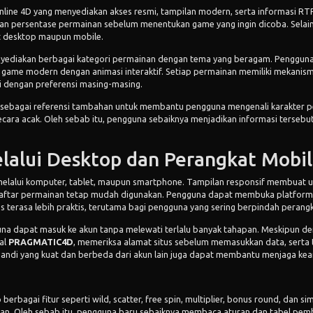
perm*** | Withdraw:
Rp.40,000
line 4D yang menyediakan akses resmi, tampilan modern, serta informasi RTP 
 persentase permainan sebelum menentukan game yang ingin dicoba. Selain 
t desktop maupun mobile.
harj*** | Withdraw:
Rp.35,000
ediakan berbagai kategori permainan dengan tema yang beragam. Penggu
a game modern dengan animasi interaktif. Setiap permainan memiliki mekanisme, 
sab*** | Withdraw:
Rp.35,000
i dengan preferensi masing-masing.
 sebagai referensi tambahan untuk membantu pengguna mengenali karakter p
sil*** | Withdraw:
Rp.30,000
secara acak. Oleh sebab itu, pengguna sebaiknya menjadikan informasi terseb
anggr***an | Withdraw:
Rp.40,000
alui Desktop dan Perangkat Mobi
jasm*** | Withdraw:
Rp.45,000
melalui komputer, tablet, maupun smartphone. Tampilan responsif membuat 
 daftar permainan tetap mudah digunakan. Pengguna dapat membuka platfor
s terasa lebih praktis, terutama bagi pengguna yang sering berpindah perangk
rah*** | Withdraw:
Rp.35,000
una dapat masuk ke akun tanpa melewati terlalu banyak tahapan. Meskipun de
al
PRAGMATIC4D
, memeriksa alamat situs sebelum memasukkan data, serta
unja*** | Withdraw:
Rp.25,000
 sandi yang kuat dan berbeda dari akun lain juga dapat membantu menjaga ke
maya***i | Withdraw:
Rp.25,000
erbagai fitur seperti wild, scatter, free spin, multiplier, bonus round, dan sim
n. Oleh sebab itu, pengguna baru sebaiknya membaca aturan dan tabel pemb