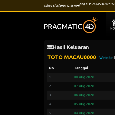
^Selamat Datang di PRAGMATIC4D^|^Situs Ju
Sabtu 8/08/2026 12:56:02
HO
Hasil Keluaran
TOTO MACAU0000
Website:
No
Tanggal
1
08 Aug 2026
2
07 Aug 2026
3
06 Aug 2026
4
05 Aug 2026
5
04 Aug 2026