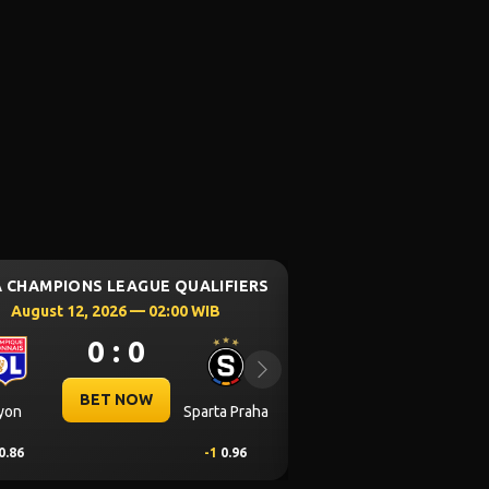
/8/2026
8/8/2026
A CHAMPIONS LEAGUE QUALIFIERS
August 11, 2026 — 22:59 WIB
0 : 0
Next
BET NOW
Union Saint-
 Glimt
Gilloise
5
0.88
-0.75
0.94