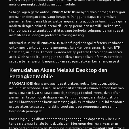
melalui perangkat desktop maupun mobile.
Sebagai agen game online,
PRAGMATIC4D
menyediakan berbagai kategori
permainan dengan tema yang beragam. Pengguna dapat menemukan
permainan bernuansa klasik, petualangan, fantasi, budaya Asia, hingga game
modern dengan animasi interaktif. Setiap permainan memiliki mekanisme,
fitur bonus, serta tingkat volatilitas yang berbeda, sehingga pemain dapat
memilih sesuai dengan preferensi masing-masing.
Informasi RTP live di
PRAGMATIC4D
berfungsi sebagai referensi tambahan
untuk membantu pengguna mengenali karakter permainan. Namun, RTP
tidak menjamin hasil tertentu karena setiap putaran tetap berjalan secara
acak. Oleh sebab itu, pengguna sebaiknya menjadikan informasi tersebut
sebagai bahan pertimbangan, bukan sebagai patokan kemenangan pasti.
Kemudahan Akses Melalui Desktop dan
Perangkat Mobile
PRAGMATIC4D
dirancang agar dapat diakses melalui komputer, tablet,
maupun smartphone. Tampilan responsif membuat ukuran elemen halaman
menyesuaikan layar secara otomatis, sehingga tombol, menu, dan daftar
permainan tetap mudah digunakan. Pengguna dapat membuka platform
melalui browser tanpa harus memasang aplikasi tambahan. Hal ini membuat
proses akses terasa lebih praktis, terutama bagi pengguna yang sering
berpindah perangkat.
Proses login juga dibuat sederhana agar pengguna dapat masuk ke akun
tanpa melewati terlalu banyak tahapan. Meskipun demikian, keamanan
tetap perlu diperhatikan. Pengguna disarankan hanya membuka link official