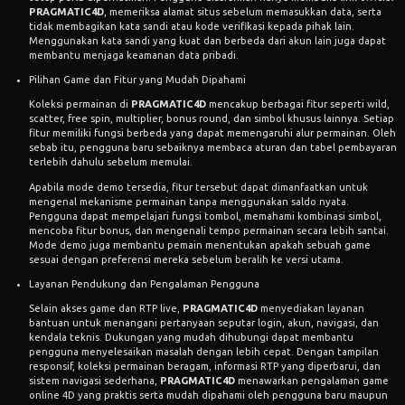
PRAGMATIC4D
, memeriksa alamat situs sebelum memasukkan data, serta
tidak membagikan kata sandi atau kode verifikasi kepada pihak lain.
Menggunakan kata sandi yang kuat dan berbeda dari akun lain juga dapat
membantu menjaga keamanan data pribadi.
Pilihan Game dan Fitur yang Mudah Dipahami
Koleksi permainan di
PRAGMATIC4D
mencakup berbagai fitur seperti wild,
scatter, free spin, multiplier, bonus round, dan simbol khusus lainnya. Setiap
fitur memiliki fungsi berbeda yang dapat memengaruhi alur permainan. Oleh
sebab itu, pengguna baru sebaiknya membaca aturan dan tabel pembayaran
terlebih dahulu sebelum memulai.
Apabila mode demo tersedia, fitur tersebut dapat dimanfaatkan untuk
mengenal mekanisme permainan tanpa menggunakan saldo nyata.
Pengguna dapat mempelajari fungsi tombol, memahami kombinasi simbol,
mencoba fitur bonus, dan mengenali tempo permainan secara lebih santai.
Mode demo juga membantu pemain menentukan apakah sebuah game
sesuai dengan preferensi mereka sebelum beralih ke versi utama.
Layanan Pendukung dan Pengalaman Pengguna
Selain akses game dan RTP live,
PRAGMATIC4D
menyediakan layanan
bantuan untuk menangani pertanyaan seputar login, akun, navigasi, dan
kendala teknis. Dukungan yang mudah dihubungi dapat membantu
pengguna menyelesaikan masalah dengan lebih cepat. Dengan tampilan
responsif, koleksi permainan beragam, informasi RTP yang diperbarui, dan
sistem navigasi sederhana,
PRAGMATIC4D
menawarkan pengalaman game
online 4D yang praktis serta mudah dipahami oleh pengguna baru maupun