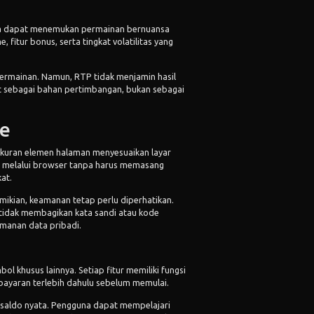
na dapat menemukan permainan bernuansa
Rp.1,920,000
fitur bonus, serta tingkat volatilitas yang
Rp.810,000
ermainan. Namun, RTP tidak menjamin hasil
ut sebagai bahan pertimbangan, bukan sebagai
Rp.270,000
le
Rp.1,600,000
ukuran elemen halaman menyesuaikan layar
m melalui browser tanpa harus memasang
Rp.1,450,000
at.
mikian, keamanan tetap perlu diperhatikan.
Rp.1,700,000
 tidak membagikan kata sandi atau kode
amanan data pribadi.
Rp.210,000
bol khusus lainnya. Setiap fitur memiliki fungsi
Rp.880,000
ayaran terlebih dahulu sebelum memulai.
saldo nyata. Pengguna dapat mempelajari
Rp.760,000