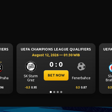
IERS
E-FOOTBALL F24 INTERNATIONAL
E-FO
FRIENDLY
August 8, 2026 — 03:45 WIB
0 : 0
Saint-
Manc
oise
BET NOW
e-Croatia
e-England
Un
1.00
0.0
0.00
0.00
0.00
0.00