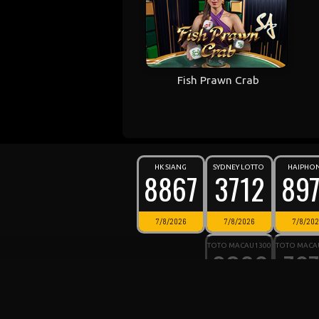
Fish Prawn Crab
HK SIANG
SYDNEY LOTTO
HAIPHO
8867
3712
89
7/8/2026
7/8/2026
7/8/20
TOTO MACAU1300
TOTO MACA
6300
78
7/8/2026
7/8/20