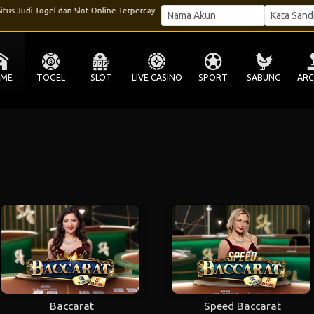
Togel dan Slot Online Terpercaya^.^|*DIHARAPKAN UNTUK AGAR SELALU MEMPERHA
ME
TOGEL
SLOT
LIVE CASINO
SPORT
SABUNG
ARC
Baccarat
Speed Baccarat