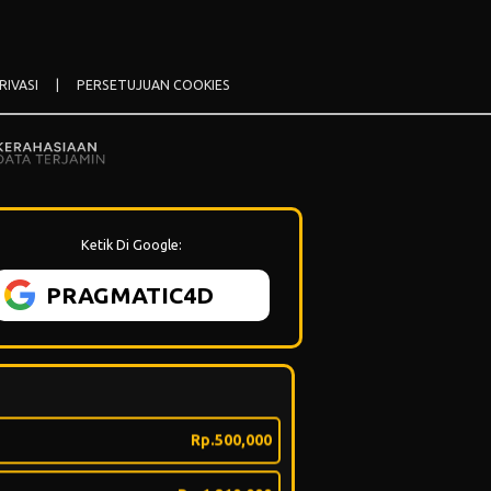
RIVASI
|
PERSETUJUAN COOKIES
Rp.550,000
Rp.160,000
Ketik Di Google:
Rp.650,000
PRAGMATIC4D
Rp.1,390,000
Rp.500,000
Rp.1,210,000
Rp.460,000