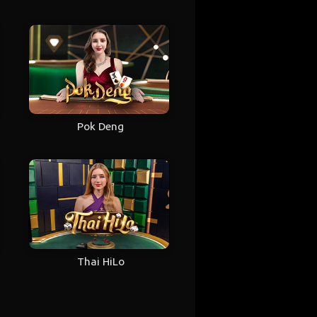
Pok Deng
Thai HiLo