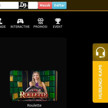
TIKAN NOMOR REK TUJUAN DEPOSIT KAMI BOSSKU*
^Selamat Datang d
Masuk
Daftar
ADE
INTERACTIVE
PROMOSI
EVENT
Roulette