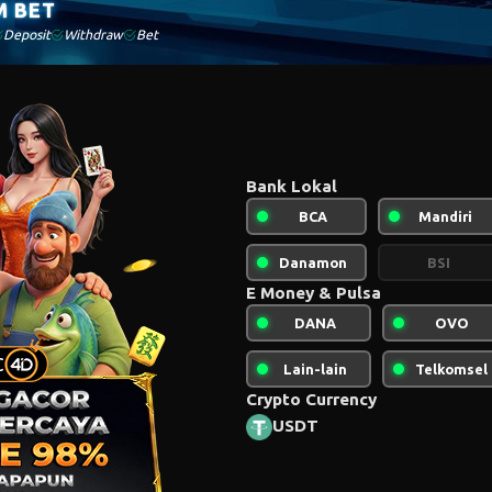
M BET
Deposit
Withdraw
Bet
Bank Lokal
BCA
Mandiri
Danamon
BSI
E Money & Pulsa
DANA
OVO
Lain-lain
Telkomsel
Crypto Currency
USDT