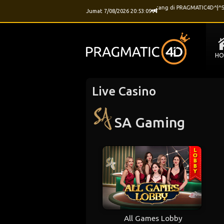
^Selamat Datang di PRAGMATIC4D^|^Situs Judi 
Jumat 7/08/2026 20:53:10
HO
Live Casino
SA Gaming
All Games Lobby